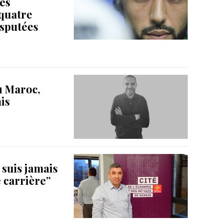
es
 quatre
isputées
au Maroc,
is
 suis jamais
e carrière”