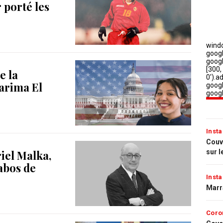
 porté les
e la
Karima El
Insta
Couvr
sur l
iel Malka,
labos de
Insta
Marr
Coro