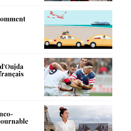
 comment
 d’Oujda
français
anco-
tournable