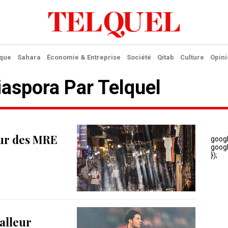
ique
Sahara
Économie & Entreprise
Société
Qitab
Culture
Opini
iaspora Par Telquel
our des MRE
alleur