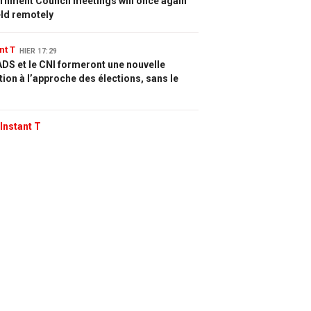
rnment Council meetings will once again
eld remotely
nt T
HIER 17:29
DS et le CNI formeront une nouvelle
tion à l’approche des élections, sans le
Instant T