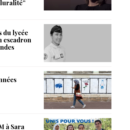
luralité”
s du lycée
n escadron
andes
années
EM à Sara