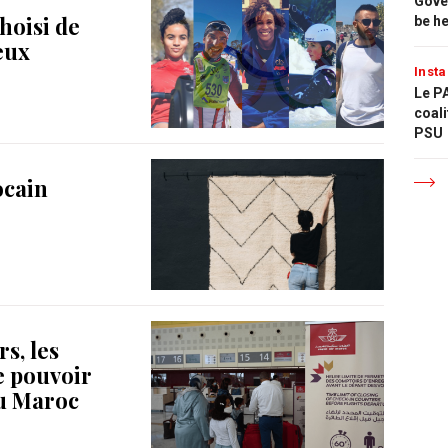
Gove
choisi de
be h
eux
Insta
Le PA
coali
PSU
ocain
s, les
e pouvoir
au Maroc