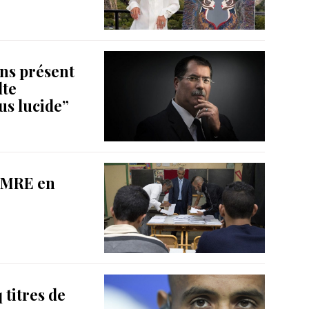
ns présent
lte
us lucide”
s MRE en
titres de