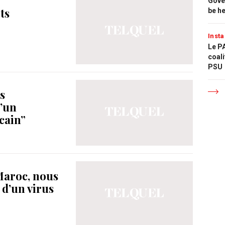
Gove
ts
be h
Insta
Le PA
coali
PSU
s
d’un
cain”
Maroc, nous
 d’un virus