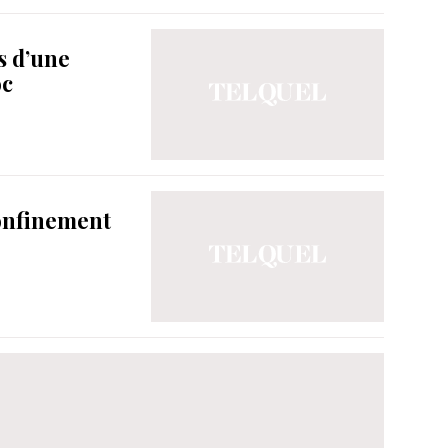
s d’une
oc
onfinement