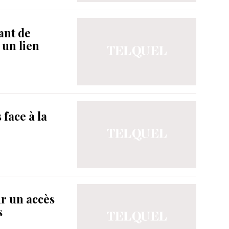
ant de
r un lien
 face à la
r un accès
s