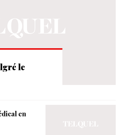
lgré le
édical en