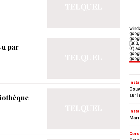
vu par
Insta
Couvr
sur l
liothèque
Insta
Marr
Coro