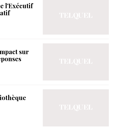
 l'Exécutif
atif
impact sur
réponses
liothèque