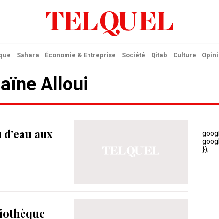
ique
Sahara
Économie & Entreprise
Société
Qitab
Culture
Opini
aïne Alloui
 d'eau aux
liothèque