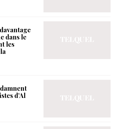
r davantage
e dans le
t les
la
ondamnent
stes d’Al