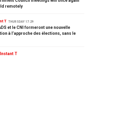
rnment Council meetings will once again
eld remotely
nt T
THURSDAY 17:29
DS et le CNI formeront une nouvelle
tion à l’approche des élections, sans le
Instant T